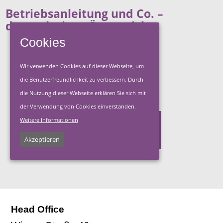
Betriebsanleitung und Co. –
docusolutions Österreich
Cookies
Wir verwenden Cookies auf dieser Webseite, um
+43 (0)660 29 38 928
die Benutzerfreundlichkeit zu verbessern. Durch
die Nutzung dieser Webseite erklären Sie sich mit
der Verwendung von Cookies einverstanden.
Weitere Informationen
Jetzt Kontakt aufnehmen
Akzeptieren
Head Office